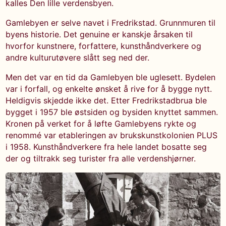
kalles Den lille verdensbyen.
Gamlebyen er selve navet i Fredrikstad. Grunnmuren til
byens historie. Det genuine er kanskje årsaken til
hvorfor kunstnere, forfattere, kunsthåndverkere og
andre kulturutøvere slått seg ned der.
Men det var en tid da Gamlebyen ble uglesett. Bydelen
var i forfall, og enkelte ønsket å rive for å bygge nytt.
Heldigvis skjedde ikke det. Etter Fredrikstadbrua ble
bygget i 1957 ble østsiden og bysiden knyttet sammen.
Kronen på verket for å løfte Gamlebyens rykte og
renommé var etableringen av brukskunstkolonien PLUS
i 1958. Kunsthåndverkere fra hele landet bosatte seg
der og tiltrakk seg turister fra alle verdenshjørner.