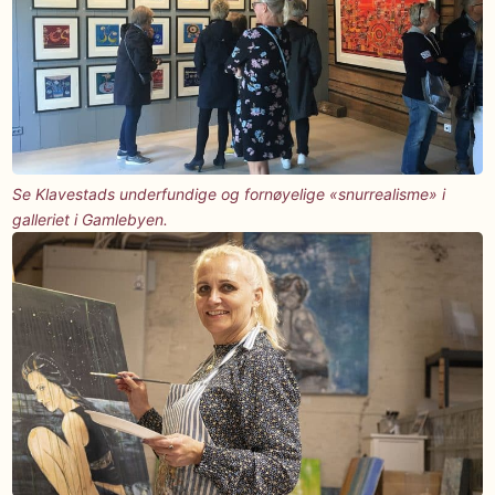
Se Klavestads underfundige og fornøyelige «snurrealisme» i
galleriet i Gamlebyen.