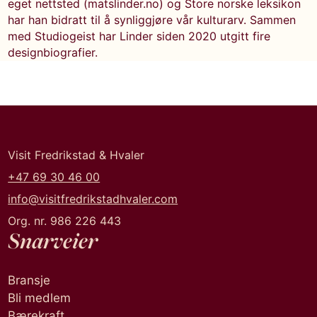
eget nettsted (matslinder.no) og Store norske leksikon
har han bidratt til å synliggjøre vår kulturarv. Sammen
med Studiogeist har Linder siden 2020 utgitt fire
designbiografier.
Visit Fredrikstad & Hvaler
+47 69 30 46 00
info@visitfredrikstadhvaler.com
Org. nr. 986 226 443
Snarveier
Bransje
Bli medlem
Bærekraft