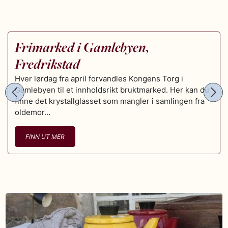
Frimarked i Gamlebyen,
APR
4
Fredrikstad
FLERE
DAGER
Hver lørdag fra april forvandles Kongens Torg i
Gamlebyen til et innholdsrikt bruktmarked. Her kan du
finne det krystallglasset som mangler i samlingen fra
oldemor…
FINN UT MER