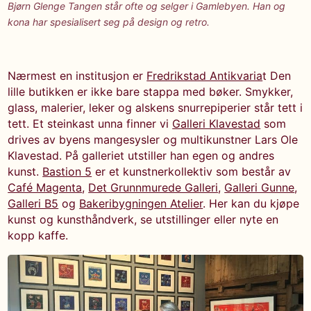
Bjørn Glenge Tangen står ofte og selger i Gamlebyen. Han og
kona har spesialisert seg på design og retro.
Nærmest en institusjon er
Fredrikstad Antikvaria
t Den
lille butikken er ikke bare stappa med bøker. Smykker,
glass, malerier, leker og alskens snurrepiperier står tett i
tett. Et steinkast unna finner vi
Galleri Klavestad
som
drives av byens mangesysler og multikunstner Lars Ole
Klavestad. På galleriet utstiller han egen og andres
kunst.
Bastion 5
er et kunstnerkollektiv som består av
Café Magenta
,
Det Grunnmurede Galleri
,
Galleri Gunne
,
Galleri B5
og
Bakeribygningen Atelier
. Her kan du kjøpe
kunst og kunsthåndverk, se utstillinger eller nyte en
kopp kaffe.