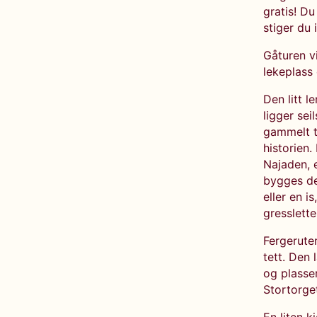
gratis! Du
stiger du 
Gåturen v
lekeplass 
Den litt l
ligger se
gammelt tr
historien.
Najaden, e
bygges de
eller en i
gresslette
Fergeruten
tett. Den 
og plasse
Stortorge