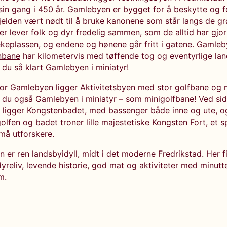
 sin gang i 450 år. Gamlebyen er bygget for å beskytte og f
jelden vært nødt til å bruke kanonene som står langs de g
er lever folk og dyr fredelig sammen, som de alltid har gjor
ekeplassen, og endene og hønene går fritt i gatene.
Gamleb
nbane
har kilometervis med tøffende tog og eventyrlige la
 du så klart Gamlebyen i miniatyr!
for Gamlebyen ligger
Aktivitetsbyen
med stor golfbane og m
r du også Gamlebyen i miniatyr – som minigolfbane! Ved si
 ligger Kongstenbadet, med bassenger både inne og ute, o
golfen og badet troner lille majestetiske Kongsten Fort, et
små utforskere.
 er ren landsbyidyll, midt i det moderne Fredrikstad. Her f
dyreliv, levende historie, god mat og aktiviteter med minutt
m.