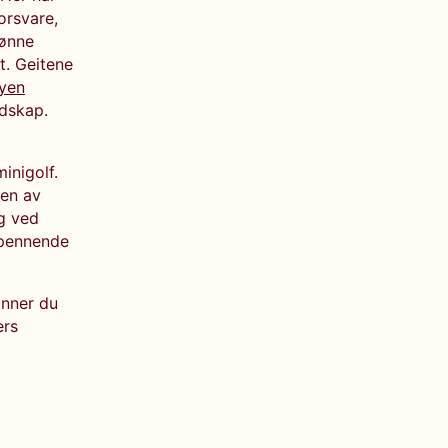
orsvare,
rønne
t. Geitene
yen
ndskap.
inigolf.
den av
g ved
 spennende
inner du
ers