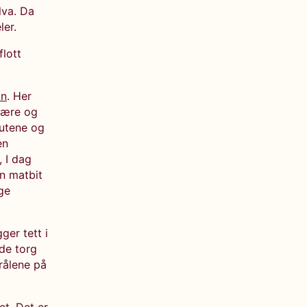
lva. Da
ler.
flott
an
. Her
tjære og
kutene og
en
, I dag
en matbit
nge
ger tett i
ede torg
rålene på