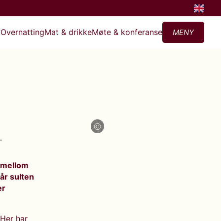
?
Overnatting
Mat & drikke
Møte & konferanse
MENY
©
s mellom
år sulten
er
 Her har