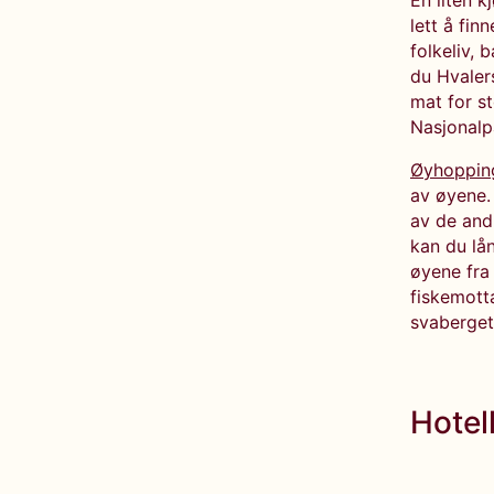
En liten k
lett å fin
folkeliv, 
du Hvaler
mat for s
Nasjonalp
Øyhopping
av øyene.
av de and
kan du lå
øyene fra 
fiskemotta
svaberget
Hotell