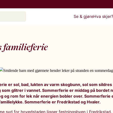
Se & gjøre
Hva skjer
 familieferie
ie er sol, bad, lukten av varm skogbunn, sol som sildre
 som glitrer i vannet. Sommerferie er middag på bordet n
g og rom for lek når energien bobler over. Sommerferie 
 familielykke. Sommerferie er Fredrikstad og Hvaler.
ime syd for hovedstaden ligger festningsbyen i Fredrikstad.