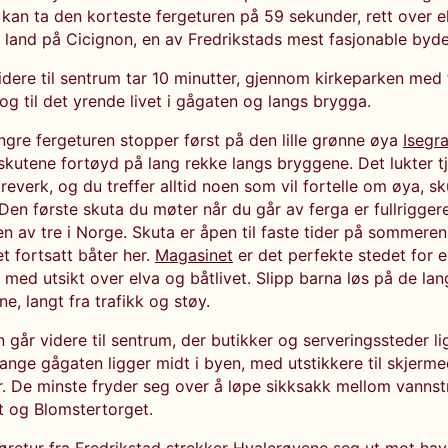
 kan ta den korteste fergeturen på 59 sekunder, rett over e
i land på Cicignon, en av Fredrikstads mest fasjonable byde
idere til sentrum tar 10 minutter, gjennom kirkeparken med 
og til det yrende livet i gågaten og langs brygga.
engre fergeturen stopper først på den lille grønne øya
Isegr
ilskutene fortøyd på lang rekke langs bryggene. Det lukter 
everk, og du treffer alltid noen som vil fortelle om øya, s
 Den første skuta du møter når du går av ferga er fullrigger
n av tre i Norge. Skuta er åpen til faste tider på sommeren
t fortsatt båter her.
Magasinet
er det perfekte stedet for 
s, med utsikt over elva og båtlivet. Slipp barna løs på de la
ne, langt fra trafikk og støy.
 går videre til sentrum, der butikker og serveringssteder lig
lange gågaten ligger midt i byen, med utstikkere til skjerm
r. De minste fryder seg over å løpe sikksakk mellom vannst
t og Blomstertorget.