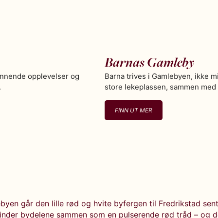
Barnas Gamleby
ennende opplevelser og
Barna trives i Gamlebyen, ikke m
.
store lekeplassen, sammen med e
FINN UT MER
yen går den lille rød og hvite byfergen til Fredrikstad sen
inder bydelene sammen som en pulserende rød tråd – og d