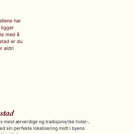
ellene har
 ligger
ste med å
kstad er du
r aldri
kstad
ds mest ærverdige og tradisjonsrike hotel-,
d sin perfekte lokalisering midt i byens