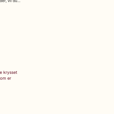
er, vil du…
te krysset
som er