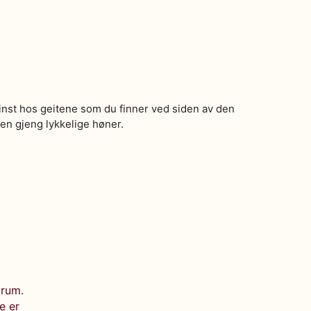
inst hos geitene som du finner ved siden av den
n gjeng lykkelige høner.
trum.
e er