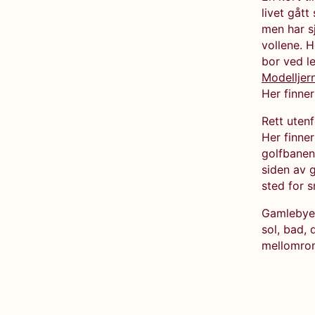
livet gått
men har s
vollene. H
bor ved l
Modelljer
Her finner
Rett uten
Her finne
golfbanen
siden av 
sted for 
Gamlebyen
sol, bad, 
mellomro