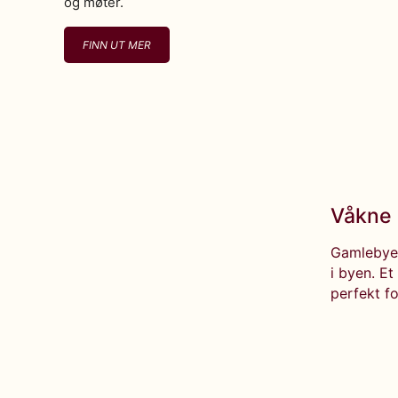
og møter.
FINN UT MER
Våkne 
Gamlebyen 
i byen. E
perfekt fo