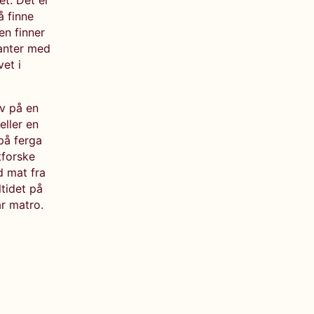
t. Det er
å finne
en finner
ranter med
vet i
v på en
eller en
på ferga
tforske
d mat fra
ltidet på
r matro.