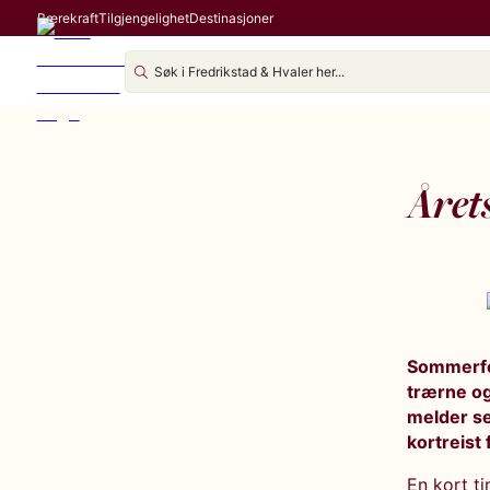
Bærekraft
Tilgjengelighet
Destinasjoner
Årets
Sommerfer
trærne og
melder se
kortreist
En kort t