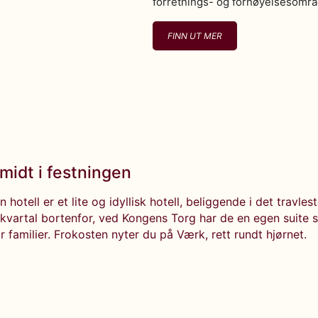
forretnings- og fornøyelsesområd
FINN UT MER
midt i festningen
hotell er et lite og idyllisk hotell, beliggende i det travles
t kvartal bortenfor, ved Kongens Torg har de en egen suite 
r familier. Frokosten nyter du på Værk, rett rundt hjørnet.