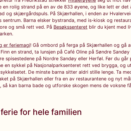
jøretur fra Fredrikstad strekker
Hvalerøyene
seg ut mot have
ne en rolig strand på en av de 833 øyene, og like lett er det 
bad og skjærgårdspuls. På Skjærhallen, i enden av Hvalervei
s sentrum. Barna elsker bystranda, med is-kiosk og restau
tore og små rett ved. På
Besøkssenteret
blir du kjent med li
arken.
 er feriemagi
! Gå ombord på ferga på Skjærhallen og gå a
 Finn en strand, ta lunsjen på Café Oline på Søndre Sandøy 
re spisestedene på Nordre Sandøy eller Herføl. Før du går 
ne en sykkel på Nasjonalparksenteret rett ved brygga, og u
sykkelsetet. De minste barna sitter aldri stille lenge. Ta me
ket på Skjærhallen eller fra en av restaurantene og nyt må
, så kan barna bade og utforske skogen mens de voksne få
ferie for hele familien