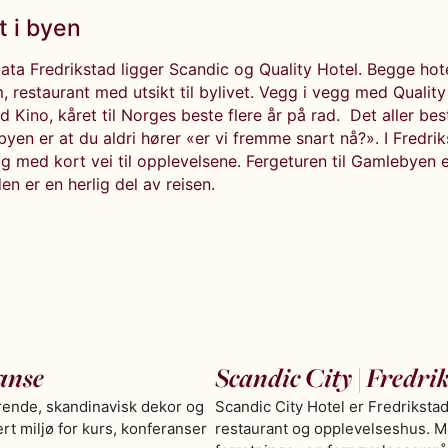
t i byen
gata Fredrikstad ligger Scandic og Quality Hotel. Begge hot
, restaurant med utsikt til bylivet. Vegg i vegg med Quality
d Kino, kåret til Norges beste flere år på rad. Det aller be
byen er at du aldri hører «er vi fremme snart nå?». I Fredri
 med kort vei til opplevelsene. Fergeturen til Gamlebyen e
den er en herlig del av reisen.
anse
Scandic City | Fredri
rende, skandinavisk dekor og
Scandic City Hotel er Fredriksta
ert miljø for kurs, konferanser
restaurant og opplevelseshus. Me