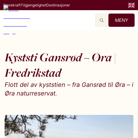
Bærekraft
Tilgjengelighet
Destinasjoner
MENY
Kyststi Gansrød – Øra |
Fredrikstad
Flott del av kyststien – fra Gansrød til Øra – i
Øra naturreservat.