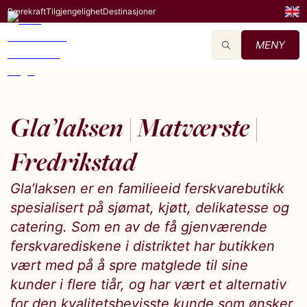
Bærekraft
Tilgjengelighet
Destinasjoner
MENY
Gla’laksen | Matværste |
Fredrikstad
Gla’laksen er en familieeid ferskvarebutikk
spesialisert på sjømat, kjøtt, delikatesse og
catering. Som en av de få gjenværende
ferskvarediskene i distriktet har butikken
vært med på å spre matglede til sine
kunder i flere tiår, og har vært et alternativ
for den kvalitetsbevisste kunde som ønsker