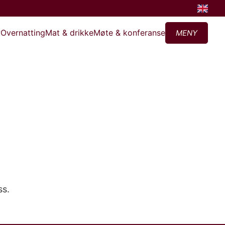
?
Overnatting
Mat & drikke
Møte & konferanse
MENY
ss.