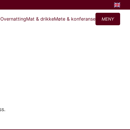
?
Overnatting
Mat & drikke
Møte & konferanse
MENY
ss.