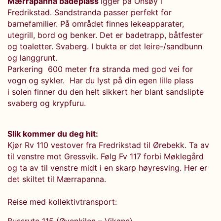
Mærrapanna badeplass
igger på Onsøy i
Fredrikstad. Sandstranda passer perfekt for
barnefamilier. På området finnes lekeapparater,
utegrill, bord og benker. Det er badetrapp, båtfester
og toaletter. Svaberg. I bukta er det leire-/sandbunn
og langgrunt.
Parkering 600 meter fra stranda med god vei for
vogn og sykler. Har du lyst på din egen lille plass
i solen finner du den helt sikkert her blant sandslipte
svaberg og krypfuru.
Slik kommer du deg hit:
Kjør Rv 110 vestover fra Fredrikstad til Ørebekk. Ta av
til venstre mot Gressvik. Følg Fv 117 forbi Møklegård
og ta av til venstre midt i en skarp høyresving. Her er
det skiltet til Mærrapanna.
Reise med kollektivtransport: