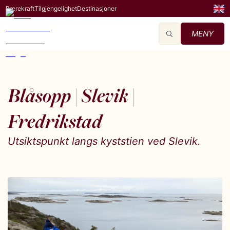
Bærekraft
Tilgjengelighet
Destinasjoner
MENY
Blåsopp | Slevik |
Fredrikstad
Utsiktspunkt langs kyststien ved Slevik.